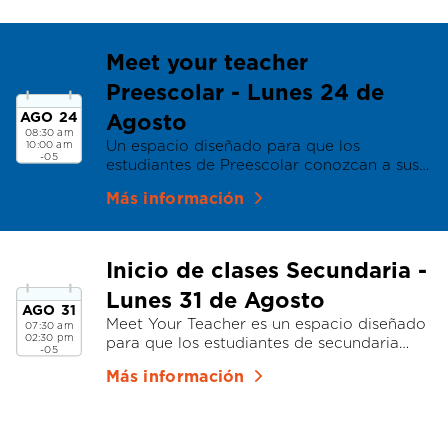
Meet your teacher
Preescolar - Lunes 24 de
AGO
24
Agosto
08:30 am
Un espacio diseñado para que los
10:00 am
-05
estudiantes de Preescolar conozcan a sus
docentes
Más información
Inicio de clases Secundaria -
Lunes 31 de Agosto
AGO
31
Meet Your Teacher es un espacio diseñado
07:30 am
02:30 pm
para que los estudiantes de secundaria
-05
conozcan a sus docen
Más información