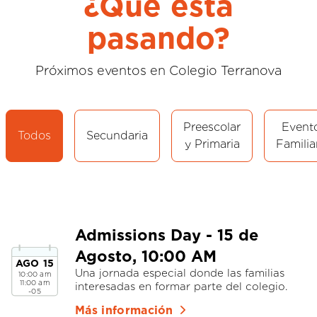
¿Qué está
pasando?
Próximos eventos en Colegio Terranova
Preescolar
Event
Todos
Secundaria
y Primaria
Familia
Admissions Day - 15 de
Agosto, 10:00 AM
AGO
15
Una jornada especial donde las familias
10:00 am
11:00 am
interesadas en formar parte del colegio.
-05
Más información