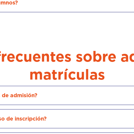
lumnos?
frecuentes sobre a
matrículas
s de admisión?
o de inscripción?