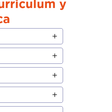
urriculum y
ca