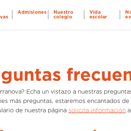
Admisiones
Nuestro
Vida
No
ivas
colegio
escolar
ev
guntas frecue
erranova? Echa un vistazo a nuestras pregunt
ienes más preguntas, estaremos encantados de 
ulario de nuestra página
solicita información
a