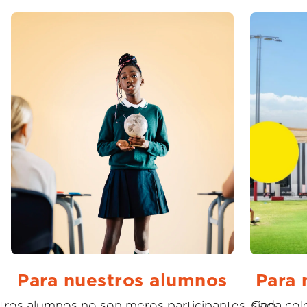
Para nuestros alumnos
Para 
ros alumnos no son meros participantes, sino
Cada col