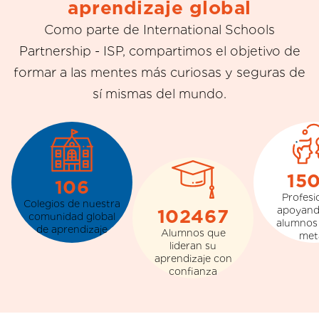
aprendizaje global
Como parte de International Schools
Partnership - ISP, compartimos el objetivo de
formar a las mentes más curiosas y seguras de
sí mismas del mundo.
17
120
Profesi
Colegios de nuestra
apoyand
116000
comunidad global
alumnos
de aprendizaje
Alumnos que
met
lideran su
aprendizaje con
confianza