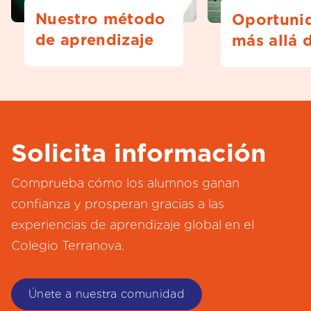
Nuestro método
Oportuni
de aprendizaje
más allá d
Solicita información
Comprueba cómo los alumnos ganan
confianza y prosperan gracias a las
experiencias de aprendizaje global en el
Colegio Terranova.
Únete a nuestra comunidad