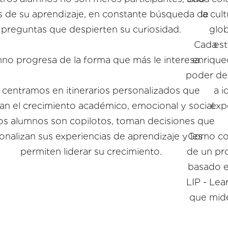
es de su aprendizaje, en constante búsqueda de
la cul
preguntas que despierten su curiosidad.
glob
Cada
est
no progresa de la forma que más le interesa.
enrique
poder de
 centramos en itinerarios personalizados que
a i
n el crecimiento académico, emocional y social.
exp
os alumnos son copilotos, toman decisiones que
onalizan sus experiencias de aprendizaje y les
Como col
permiten liderar su crecimiento.
de un pr
basado 
LIP - Le
que mide