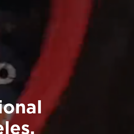
ional
les.