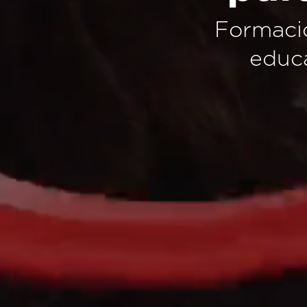
Formació
educa