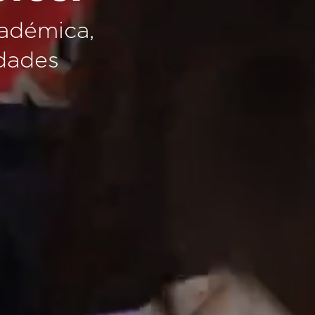
cadémica,
idades