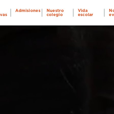
Admisiones
Nuestro
Vida
No
ivas
colegio
escolar
ev