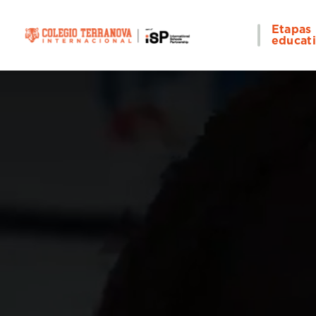
Etapas
educat